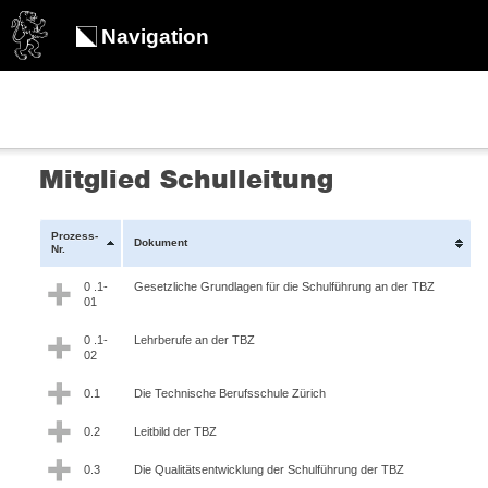
Navigation
Mitglied Schulleitung
Prozess-
Dokument
Nr.
0 .1-
Gesetzliche Grundlagen für die Schulführung an der TBZ
01
0 .1-
Lehrberufe an der TBZ
02
0.1
Die Technische Berufsschule Zürich
0.2
Leitbild der TBZ
0.3
Die Qualitätsentwicklung der Schulführung der TBZ