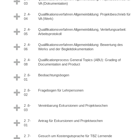
03
VA (Dokumentation)
2 .4-
Qualifikationsverfahren Allgemeinbildung: Projektbeschrieb für
04
VA (Werk)
2 .4-
Qualifikationsverfahren Allgemeinbildung, Vertiefungsarbeit:
05
Arbeitsprotokoll
2 .4-
Qualifikationsverfahren Allgemeinbildung: Bewertung des
06
Werks und der Begleitdokumentation
2 .4-
Qualificationprocess General Topics (ABU): Grading of
08
Documentation and Product
2 .6-
Beobachtungsbogen
01
2 .6-
Fragebogen für Lehrpersonen
02
2 .6-
Vereinbarung Exkursionen und Projektwochen
03
2 .7-
Antrag für Exkursionen und Projektwochen
01
2 .7-
Gesuch um Kostengutsprache für TBZ Lernende