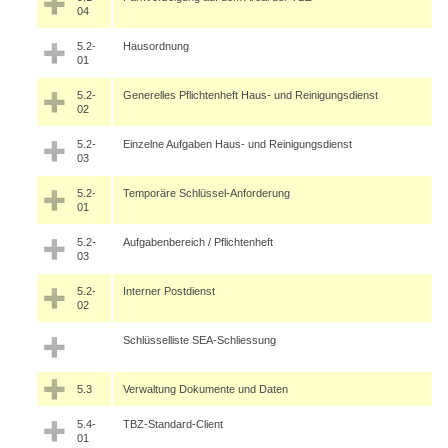
04
5.2-
Hausordnung
01
5.2-
Generelles Pflichtenheft Haus- und Reinigungsdienst
02
5.2-
Einzelne Aufgaben Haus- und Reinigungsdienst
03
5.2-
Temporäre Schlüssel-Anforderung
01
5.2-
Aufgabenbereich / Pflichtenheft
03
5.2-
Interner Postdienst
02
Schlüsselliste SEA-Schliessung
5.3
Verwaltung Dokumente und Daten
5.4-
TBZ-Standard-Client
01