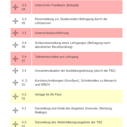
3.3-
Unterrichts-Feedback (Beispiel)
04
3.3-
Rückmeldung zur Studierenden-Befragung durch die
05
Lehrperson
3.3
Unterrichtsdurchführung
3.4-
Schlussbeurteilung eines Lehrganges (Befragung nach
05
absolvierter Berufsprüfung)
3.4-
Teilnehmerzahlen pro Lehrgang
07
3.4
Gesamtevaluation der Ausbildungsleistung (durch die TBZ)
4 .2-
Kursbeschreibungen (Kursflyer), Schnittstellen zu Alisearch
01
und WBZH
4.2-
Vorlage für A5 Flyer
01
4.2
Darstellung und Inhalt des Angebots (Inserate, Werbung,
Mailings)
4.2-
Darstellung des Weiterbildungsangebots der TBZ
01