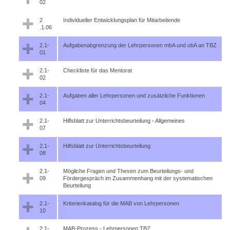
02
2
Individueller Entwicklungsplan für Mitarbeitende
.1.06
2.1-
Aufgabenabgrenzung der Lehrpersonen mbA und obA an TBZ
01
2.1-
Checkliste für das Mentorat
02
2.1-
Aufgaben aller Lehrpersonen und zusätzliche Funktionen
04
2.1-
Hilfsblatt zur Unterrichtsbeurteilung - Allgemeines
07
2.1-
Hilfsblatt zur Unterrichtsbeurteilung
08
2.1-
Mögliche Fragen und Thesen zum Beurteilungs- und
09
Fördergespräch im Zusammenhang mit der systematischen
Beurteilung
2.1-
Kriterienkatalog für die MAB von Lehrpersonen
10
2.1-
MAB-Prozess - Lehrpersonen TBZ