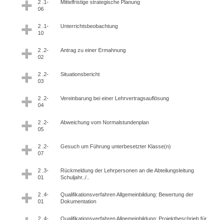
2 .1-
Mittelfristige strategische Planung
06
2 .1-
Unterrichtsbeobachtung
10
2 .2-
Antrag zu einer Ermahnung
02
2 .2-
Situationsbericht
03
2 .2-
Vereinbarung bei einer Lehrvertragsauflösung
04
2 .2-
Abweichung vom Normalstundenplan
05
2 .2-
Gesuch um Führung unterbesetzter Klasse(n)
07
2 .3-
Rückmeldung der Lehrpersonen an die Abteilungsleitung
01
Schuljahr../..
2 .4-
Qualifikationsverfahren Allgemeinbildung: Bewertung der
01
Dokumentation
2 .4-
Qualifikationsverfahren Allgemeinbildung: Projektbeschrieb für