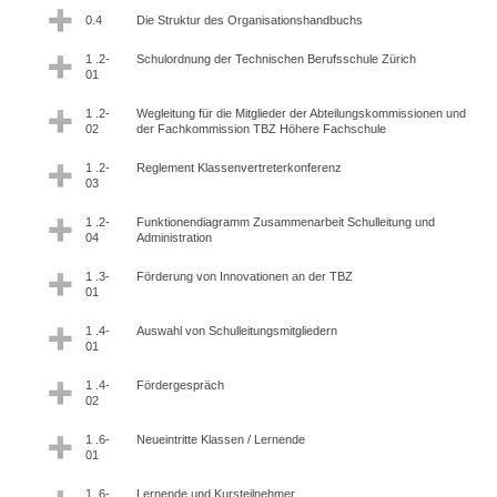
0.4
Die Struktur des Organisationshandbuchs
1 .2-
Schulordnung der Technischen Berufsschule Zürich
01
1 .2-
Wegleitung für die Mitglieder der Abteilungskommissionen und
02
der Fachkommission TBZ Höhere Fachschule
1 .2-
Reglement Klassenvertreterkonferenz
03
1 .2-
Funktionendiagramm Zusammenarbeit Schulleitung und
04
Administration
1 .3-
Förderung von Innovationen an der TBZ
01
1 .4-
Auswahl von Schulleitungsmitgliedern
01
1 .4-
Fördergespräch
02
1 .6-
Neueintritte Klassen / Lernende
01
1 .6-
Lernende und Kursteilnehmer