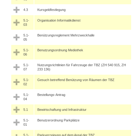
4.3
Kursgeldfestlegung
5.1-
Organisation Informatikdienst
03
5.1-
Benützungsreglement Mehrzweckhalle
05
5.1-
Benutzungsordnung Mediothek
06
5.1-
Nutzungsrichtlinien für Fahrzeuge der TBZ (ZH 540 915, ZH
07
233 136)
5.1-
Gesuch betreffend Benützung von Räumen der TBZ
02
5.1-
Bestellungs-Antrag
04
5.1
Bewirtschaftung und Infrastruktur
5.1-
Benutzerordnung Parkplätze
01
5.1-
Parkverzeigung auf dem Areal der TBZ