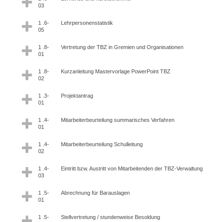
03
1 .6-
Lehrpersonenstatistik
05
1 .8-
Vertretung der TBZ in Gremien und Organisationen
01
1 .8-
Kurzanleitung Mastervorlage PowerPoint TBZ
02
1 .3-
Projektantrag
01
1 .4-
Mitarbeiterbeurteilung summarisches Verfahren
01
1 .4-
Mitarbeiterbeurteilung Schulleitung
02
1 .4-
Eintritt bzw. Austritt von Mitarbeitenden der TBZ-Verwaltung
03
1 .5-
Abrechnung für Barauslagen
01
1 .5-
Stellvertretung / stundenweise Besoldung