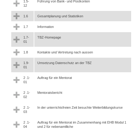
1.5-
Führung von Bank- und Postkonten
12
1.6
Gesamtplanung und Statistiken
1.7
Information
1.7-
TBZ-Homepage
01
1.8
Kontakte und Vertretung nach aussen
1.9-
Umsetzung Datenschutz an der TBZ
01
2 .1-
Auftrag für ein Mentorat
01
2 .1-
Mentoratsbericht
02
2 .1-
In der unterrichtsfreien Zeit besuchte Weiterbildungskurse
03
2 .1-
Auftrag für ein Mentorat im Zusammenhang mit EHB Modul 1
04
und 2 für nebenamtlliche