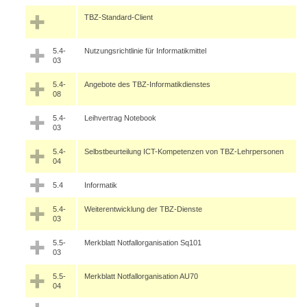
TBZ-Standard-Client
5.4-
Nutzungsrichtlinie für Informatikmittel
03
5.4-
Angebote des TBZ-Informatikdienstes
08
5.4-
Leihvertrag Notebook
03
5.4-
Selbstbeurteilung ICT-Kompetenzen von TBZ-Lehrpersonen
04
5.4
Informatik
5.4-
Weiterentwicklung der TBZ-Dienste
03
5.5-
Merkblatt Notfallorganisation Sq101
03
5.5-
Merkblatt Notfallorganisation AU70
04