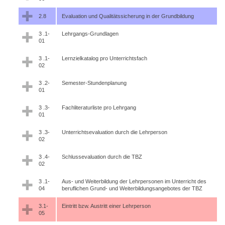
2.8
Evaluation und Qualitätssicherung in der Grundbildung
3 .1-
Lehrgangs-Grundlagen
01
3 .1-
Lernzielkatalog pro Unterrichtsfach
02
3 .2-
Semester-Stundenplanung
01
3 .3-
Fachliteraturliste pro Lehrgang
01
3 .3-
Unterrichtsevaluation durch die Lehrperson
02
3 .4-
Schlussevaluation durch die TBZ
02
3 .1-
Aus- und Weiterbildung der Lehrpersonen im Unterricht des
04
beruflichen Grund- und Weiterbildungsangebotes der TBZ
3.1-
Eintritt bzw. Austritt einer Lehrperson
05