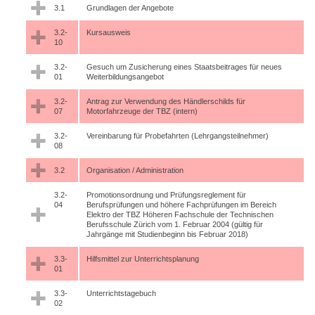
3.1
Grundlagen der Angebote
3.2-
Kursausweis
10
3.2-
Gesuch um Zusicherung eines Staatsbeitrages für neues
01
Weiterbildungsangebot
3.2-
Antrag zur Verwendung des Händlerschilds für
07
Motorfahrzeuge der TBZ (intern)
3.2-
Vereinbarung für Probefahrten (Lehrgangsteilnehmer)
08
3.2
Organisation / Administration
3.2-
Promotionsordnung und Prüfungsreglement für
04
Berufsprüfungen und höhere Fachprüfungen im Bereich
Elektro der TBZ Höheren Fachschule der Technischen
Berufsschule Zürich vom 1. Februar 2004 (gültig für
Jahrgänge mit Studienbeginn bis Februar 2018)
3.3-
Hilfsmittel zur Unterrichtsplanung
01
3.3-
Unterrichtstagebuch
02