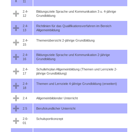
11
2.4-
Bildungsziele Sprache und Kommunikation 3 u. 4-jährige
12
Grundbildung
2.4-
Richtlinien für das Qualifikationsverfahren im Bereich
13
Allgemeinbildung
2.4-
Themenübersicht 2-jährige Grundbildung
15
2.4-
Bildungsziele Sprache und Kommunikation 2-jährige
16
Grundbildung
2.4-
Schullehrplan Allgemeinbildung (Themen und Lernziele 2-
17
jährige Grundbildung)
2.4-
Themen und Lernziele 4-jährige Grundbildung (erweitert)
18
2.4
Allgemeinbildender Unterricht
2.5
Berufskundlicher Unterricht
2.6-
Schulsportkonzept
01