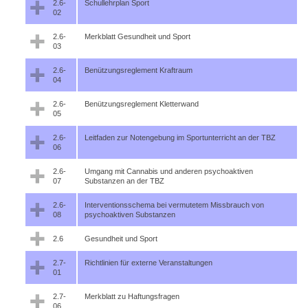
2.6-
Schullehrplan Sport
02
2.6-
Merkblatt Gesundheit und Sport
03
2.6-
Benützungsreglement Kraftraum
04
2.6-
Benützungsreglement Kletterwand
05
2.6-
Leitfaden zur Notengebung im Sportunterricht an der TBZ
06
2.6-
Umgang mit Cannabis und anderen psychoaktiven
07
Substanzen an der TBZ
2.6-
Interventionsschema bei vermutetem Missbrauch von
08
psychoaktiven Substanzen
2.6
Gesundheit und Sport
2.7-
Richtlinien für externe Veranstaltungen
01
2.7-
Merkblatt zu Haftungsfragen
06