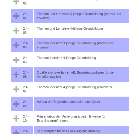
02
2.4-
Themen und Lernziele 3-jährige Grundbildung (normal und
02
erweitert)
2.4-
Themen und Lernziele 4-jährige Grundbildung
03
2.4-
Themenübersicht 3-jährige Grundbildung (normal und
04
erweitert)
2.4-
Themenübersicht 4-jährige Grundbildung
05
2.4-
Qualifikationsverfahren AB: Bewertungsskalen für die
06
Vertiefungsarbeit
2.4-
Themenübersicht 4-jährige Grundbildung (erweitert)
07
2.4-
Aufbau der Begleitdokumentation zum Werk
09
2.4-
Präsentation der Vertiefungsarbeit: Hinweise für
10
Examinatoren/ -innen
2.4-
Schullehrplan für das Fach Allgemeinbildung