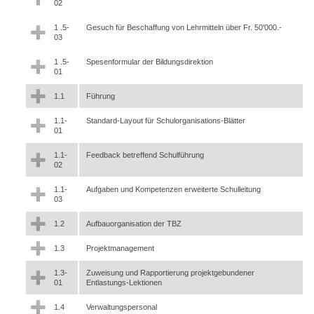
02
1 .5-
Gesuch für Beschaffung von Lehrmitteln über Fr. 50'000.-
03
1 .5-
Spesenformular der Bildungsdirektion
01
1.1
Führung
1.1-
Standard-Layout für Schulorganisations-Blätter
01
1.1-
Feedback betreffend Schulführung
02
1.1-
Aufgaben und Kompetenzen erweiterte Schulleitung
03
1.2
Aufbauorganisation der TBZ
1.3
Projektmanagement
1.3-
Zuweisung und Rapportierung projektgebundener
01
Entlastungs-Lektionen
1.4
Verwaltungspersonal