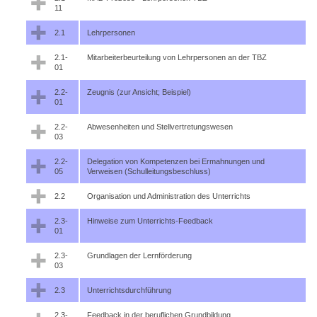
11
2.1
Lehrpersonen
2.1-
Mitarbeiterbeurteilung von Lehrpersonen an der TBZ
01
2.2-
Zeugnis (zur Ansicht; Beispiel)
01
2.2-
Abwesenheiten und Stellvertretungswesen
03
2.2-
Delegation von Kompetenzen bei Ermahnungen und
05
Verweisen (Schulleitungsbeschluss)
2.2
Organisation und Administration des Unterrichts
2.3-
Hinweise zum Unterrichts-Feedback
01
2.3-
Grundlagen der Lernförderung
03
2.3
Unterrichtsdurchführung
2.3-
Feedback in der beruflichen Grundbildung