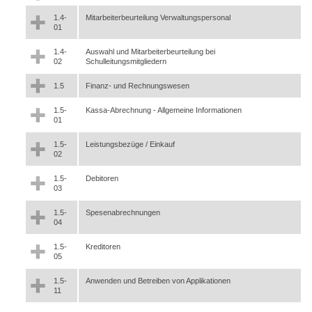
1.4-
Mitarbeiterbeurteilung Verwaltungspersonal
01
1.4-
Auswahl und Mitarbeiterbeurteilung bei
02
Schulleitungsmitgliedern
1.5
Finanz- und Rechnungswesen
1.5-
Kassa-Abrechnung - Allgemeine Informationen
01
1.5-
Leistungsbezüge / Einkauf
02
1.5-
Debitoren
03
1.5-
Spesenabrechnungen
04
1.5-
Kreditoren
05
1.5-
Anwenden und Betreiben von Applikationen
11