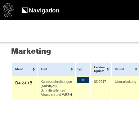
Navigation
Marketing
Letztes
Ident
Titel
Typ
Grund
Update
PDF
D4.2-01B
Kursbeschreibungen
03.2017
Überarbeitung
(Kursflyer),
Schnittstellen zu
Alisearch und WBZH