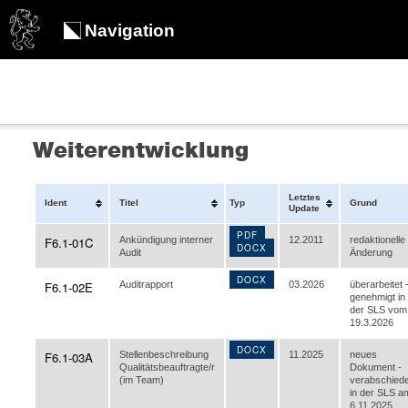
Navigation
Weiterentwicklung
Letztes
Ident
Titel
Typ
Grund
Update
PDF
F6.1-01C
Ankündigung interner
12.2011
redaktionelle
DOCX
Audit
Änderung
DOCX
F6.1-02E
Auditrapport
03.2026
überarbeitet 
genehmigt in
der SLS vom
19.3.2026
DOCX
F6.1-03A
Stellenbeschreibung
11.2025
neues
Qualitätsbeauftragte/r
Dokument -
(im Team)
verabschiede
in der SLS a
6.11.2025