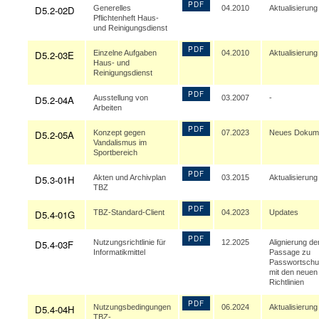
PDF
D5.2-02D
Generelles
04.2010
Aktualisierung
Pflichtenheft Haus-
und Reinigungsdienst
PDF
D5.2-03E
Einzelne Aufgaben
04.2010
Aktualisierung
Haus- und
Reinigungsdienst
PDF
D5.2-04A
Ausstellung von
03.2007
-
Arbeiten
PDF
D5.2-05A
Konzept gegen
07.2023
Neues Dokum
Vandalismus im
Sportbereich
PDF
D5.3-01H
Akten und Archivplan
03.2015
Aktualisierung
TBZ
PDF
D5.4-01G
TBZ-Standard-Client
04.2023
Updates
PDF
D5.4-03F
Nutzungsrichtlinie für
12.2025
Alignierung de
Informatikmittel
Passage zu
Passwortschu
mit den neuen
Richtlinien
PDF
D5.4-04H
Nutzungsbedingungen
06.2024
Aktualisierung
TBZ-