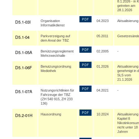
8.1.2026 - in K
getreten am
28.1.2026
PDF
D5.1-03I
Organisation
04.2023
Aktualisierung
Informatikdienst
D5.1-04
Parkverzeigung auf
05.2011
Gesetzesänd
dem Areal der TBZ
PDF
D5.1-05A
Benützungsreglement
02.2005
-
Mehrzweckhalle
PDF
D5.1-06F
Benutzungsordnung
01.2026
Aktualisierung 
Mediothek
genehmigt in d
SLS vom
21.1.2026
PDF
D5.1-07A
Nutzungsrichtlinien für
04.2021
-
Fahrzeuge der TBZ
(ZH 540 915, ZH 233
136)
PDF
D5.2-01H
Hausordnung
10.2024
Aktualisierung
Kapitel 8
Nikotinkonsu
nicht unter 18
Jahren