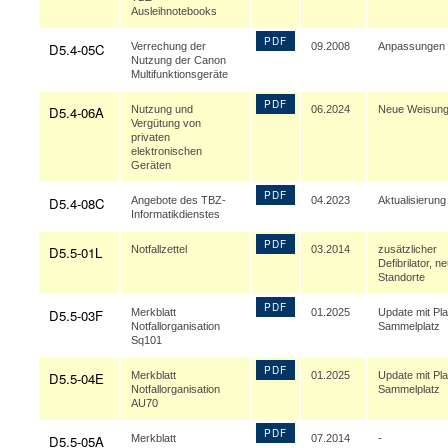
Ausleihnotebooks
PDF
D5.4-05C
Verrechung der
09.2008
Anpassungen
Nutzung der Canon
Multifunktionsgeräte
PDF
D5.4-06A
Nutzung und
06.2024
Neue Weisun
Vergütung von
privaten
elektronischen
Geräten
PDF
D5.4-08C
Angebote des TBZ-
04.2023
Aktualisierung
Informatikdienstes
PDF
D5.5-01L
Notfallzettel
03.2014
zusätzlicher
Defibrilator, n
Standorte
PDF
D5.5-03F
Merkblatt
01.2025
Update mit Pl
Notfallorganisation
Sammelplatz
Sq101
PDF
D5.5-04E
Merkblatt
01.2025
Update mit Pl
Notfallorganisation
Sammelplatz
AU70
PDF
D5.5-05A
Merkblatt
07.2014
-