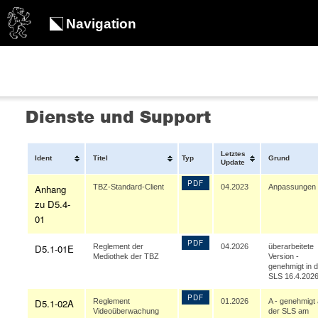
Navigation
Dienste und Support
Letztes
Ident
Titel
Typ
Grund
Update
PDF
Anhang
TBZ-Standard-Client
04.2023
Anpassungen
zu D5.4-
01
PDF
D5.1-01E
Reglement der
04.2026
überarbeitete
Mediothek der TBZ
Version -
genehmigt in d
SLS 16.4.202
PDF
D5.1-02A
Reglement
01.2026
A - genehmigt
Videoüberwachung
der SLS am