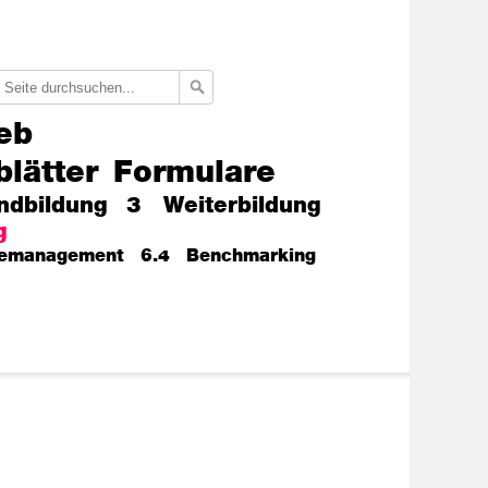
eb
blätter
Formulare
ndbildung
3 Weiterbildung
g
emanagement
6.4 Benchmarking