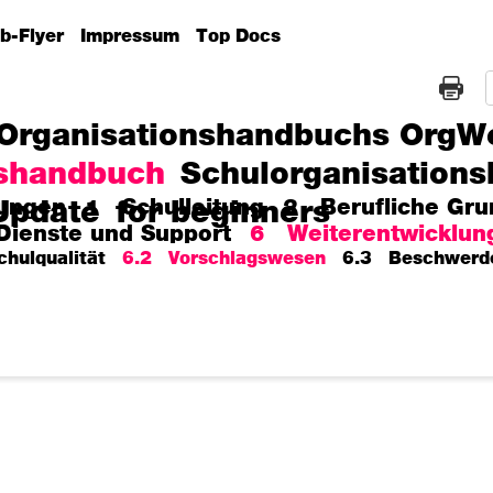
b-Flyer
Impressum
Top Docs
 Organisationshandbuchs OrgW
nshandbuch
Schulorganisations
ungen
1 Schulleitung
2 Berufliche Gru
Update
for beginners
ienste und Support
6 Weiterentwicklun
hulqualität
6.2 Vorschlagswesen
6.3 Beschwerd