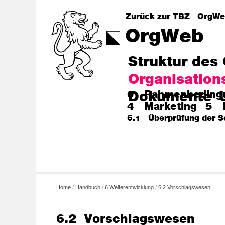
Zurück zur TBZ
OrgWe
OrgWeb
Struktur des
Organisatio
0 Rahmenbeding
Dokumente
4 Marketing
5 D
6.1 Überprüfung der Sc
Home
Handbuch
6 Weiterentwicklung
/
/
/
6.2 Vorschlagswesen
6.2 Vorschlagswesen